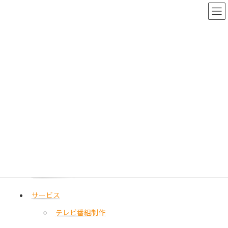
コ
ナ
ン
ビ
テ
ゲ
ン
ー
ツ
シ
へ
ョ
サイトマップ
ス
ン
キ
に
ッ
移
プ
動
HOME
サイトマップ
HOME
NEWS
お問い合わせ
サービス
テレビ番組制作